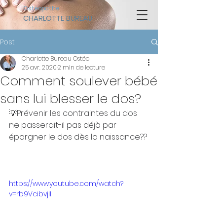
Ostéopathe
CHARLOTTE BUREAU
Post
Charlotte Bureau Ostéo
25 avr. 2020
2 min de lecture
Comment soulever bébé
sans lui blesser le dos?
💡Prévenir les contraintes du dos 
ne passerait-il pas déjà par 
épargner le dos dès la naissance?? 
⠀
https://www.youtube.com/watch?
v=rb9VcibvjII