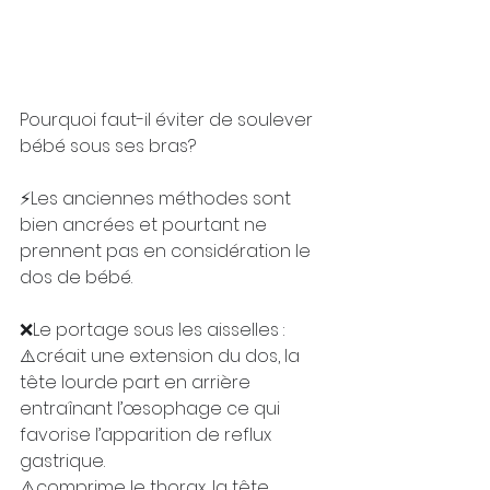
Pourquoi faut-il éviter de soulever 
bébé sous ses bras?
⚡️Les anciennes méthodes sont 
bien ancrées et pourtant ne 
prennent pas en considération le 
dos de bébé. ⠀⠀⠀
⠀⠀⠀⠀⠀⠀⠀⠀⠀
❌Le portage sous les aisselles :
⚠️créait une extension du dos, la 
tête lourde part en arrière 
entraînant l’œsophage ce qui 
favorise l’apparition de reflux 
gastrique.
⚠️comprime le thorax, la tête 