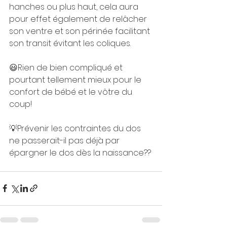
hanches ou plus haut, cela aura 
pour effet également de relâcher 
son ventre et son périnée facilitant 
son transit évitant les coliques.
⠀⠀⠀⠀⠀⠀⠀⠀⠀⠀⠀⠀
😃Rien de bien compliqué et 
pourtant tellement mieux pour le 
confort de bébé et le vôtre du 
coup! ⠀
⠀⠀⠀⠀⠀⠀⠀⠀⠀⠀⠀
💡Prévenir les contraintes du dos 
ne passerait-il pas déjà par 
épargner le dos dès la naissance?? 
⠀⠀⠀⠀⠀⠀⠀⠀⠀⠀⠀⠀