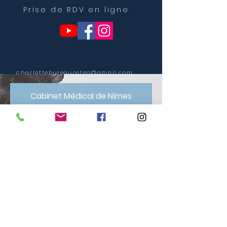
Prise de RDV en ligne
charlottebureauosteo@gmail.com
Cabinet Médical de Nîmes
Espace 144
L'Axiome, 150 rue Louis Landi
30900 Nîmes
06 62 52 06 67