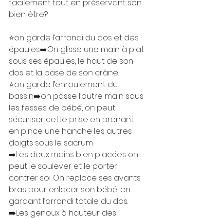
facilement tout en préservant son 
bien être? ⠀
⠀⠀⠀⠀⠀⠀⠀⠀⠀⠀⠀
⭐️on garde l’arrondi du dos et des 
épaules➡️On glisse une main à plat 
sous ses épaules, le haut de son 
dos et la base de son crâne.
⭐️on garde l’enroulement du 
bassin➡️on passe l’autre main sous 
les fesses de bébé, on peut 
sécuriser cette prise en prenant 
en pince une hanche les autres 
doigts sous le sacrum.
➡️Les deux mains bien placées on 
peut le soulever et le porter 
contrer soi. On replace ses avants 
bras pour enlacer son bébé, en 
gardant l’arrondi totale du dos.
➡️Les genoux à hauteur des 