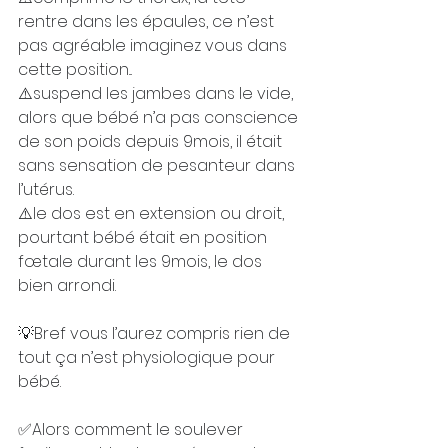
rentre dans les épaules, ce n’est 
pas agréable imaginez vous dans 
cette position...
⚠️suspend les jambes dans le vide, 
alors que bébé n’a pas conscience 
de son poids depuis 9mois, il était 
sans sensation de pesanteur dans 
l’utérus.
⚠️le dos est en extension ou droit, 
pourtant bébé était en position 
fœtale durant les 9mois, le dos 
bien arrondi. ⠀⠀
⠀⠀⠀⠀⠀⠀⠀⠀⠀⠀
💡Bref vous l’aurez compris rien de 
tout ça n’est physiologique pour 
bébé. ⠀⠀⠀⠀⠀
⠀⠀⠀⠀⠀⠀⠀
✅Alors comment le soulever 