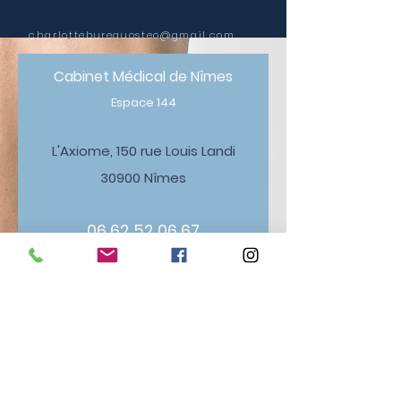
charlottebureauosteo@gmail.com
Cabinet Médical de Nîmes
Espace 144
L'Axiome, 150 rue Louis Landi
30900 Nîmes
06 62 52 06 67
Maison Médicale de Pondres