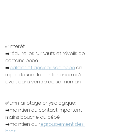
✅Intérêt : 
➡️réduire les sursauts et réveils de 
certains bébé.
➡️
calmer et apaiser son bébé
 en 
reproduisant la contenance qu’il 
avait dans ventre de sa maman.
✅Emmaillotage physiologique: 
➡️maintien du contact important 
mains bouche du bébé.
➡️maintien du r
egroupement des 
bras.