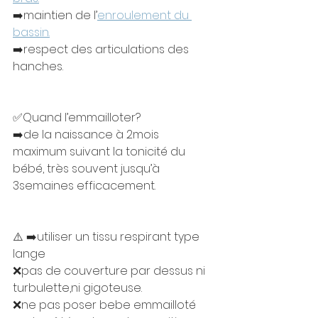
➡️maintien de l’
enroulement du 
bassin.
➡️respect des articulations des 
hanches.
✅Quand l’emmailloter? 
➡️de la naissance à 2mois 
maximum suivant la tonicité du 
bébé, très souvent jusqu’à 
3semaines efficacement.
⚠️ ➡️utiliser un tissu respirant type 
lange
❌pas de couverture par dessus ni 
turbulette,ni gigoteuse.
❌ne pas poser bebe emmailloté 