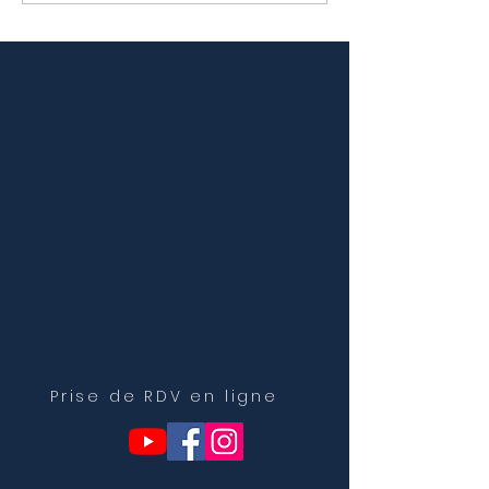
physiologique de la
bébé et l'osté
couche de bébé
Prise de RDV en ligne