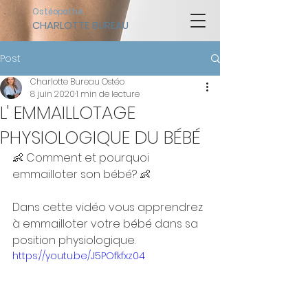
Ostéopathe
CHARLOTTE BUREAU
Post
Charlotte Bureau Ostéo
8 juin 2020
1 min de lecture
L' EMMAILLOTAGE
PHYSIOLOGIQUE DU BÉBÉ
👶 Comment et pourquoi 
emmailloter son bébé? 👶 
Dans cette vidéo vous apprendrez 
à emmailloter votre bébé dans sa 
position physiologique.
https://youtu.be/J5POfkfxz04