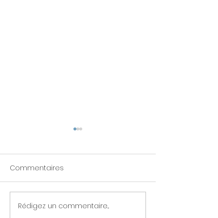
Commentaires
Rédigez un commentaire...
Le change
La Constipatio