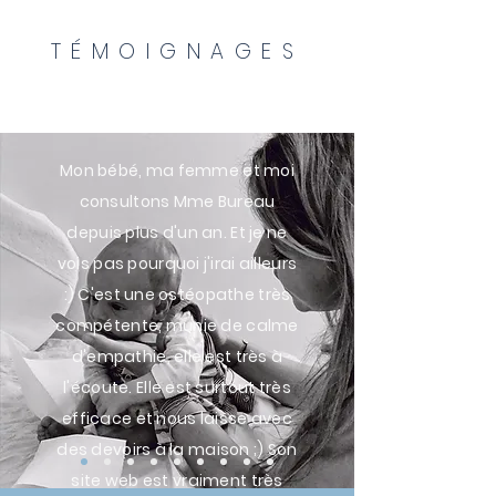
TÉMOIGNAGES
Mon bébé, ma femme et moi
consultons Mme Bureau
depuis plus d'un an. Et je ne
vois pas pourquoi j'irai ailleurs
:) C'est une ostéopathe très
compétente, munie de calme
d'empathie, elle est très à
l'écoute.
Elle
est surtout très
efficace et nous laisse avec
des devoirs à la maison ;) Son
site web est vraiment très