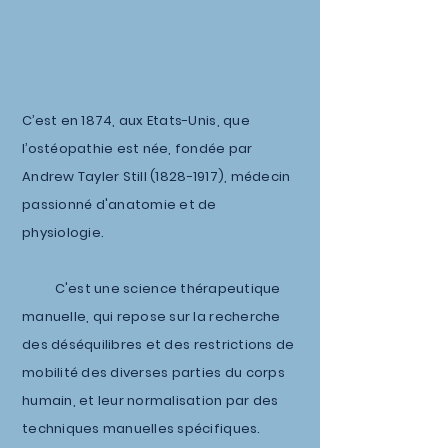
C’est en 1874, aux Etats-Unis, que
l’ostéopathie est née, fondée par
Andrew Tayler Still
(1828-1917)
, médecin
passionné d'anatomie et de
physiologie.
C'est une science thérapeutique
manuelle, qui repose sur la recherche
des déséquilibres et des restrictions de
mobilité des diverses parties du corps
humain, et leur normalisation par des
techniques manuelles spécifiques.