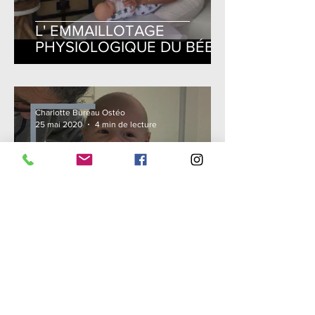
L' EMMAILLOTAGE
PHYSIOLOGIQUE DU BÉBÉ
Charlotte Bureau Ostéo
25 mai 2020
4 min de lecture
Le Reflux (RGO) du
nourrisson et l'Ostéopathie