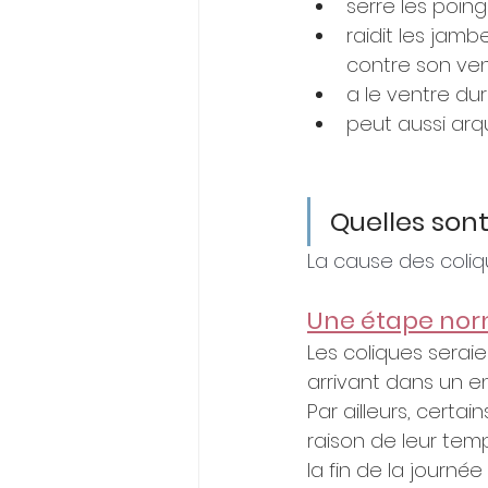
serre les poin
raidit les jamb
contre son vent
a le ventre du
peut aussi arqu
Quelles sont
La cause des coliq
Une étape no
Les coliques seraie
arrivant dans un 
Par ailleurs, certa
raison de leur temp
la fin de la journé