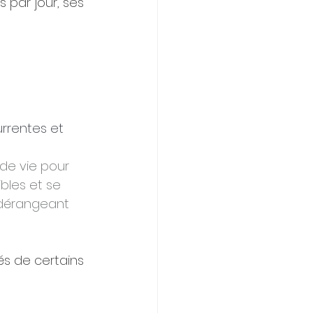
is par jour, ses 
rrentes et 
de vie pour 
ibles et se 
 dérangeant 
s de certains 