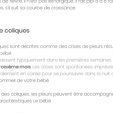
 de fièvre, il n'est pas léthargique, il fait pipi 6 à 8 fo
s, s'il suit sa courbe de croissance.
e coliques
liques sont décrites comme des crises de pleurs récu
 bébé.
aissent typiquement dans les premières semaines 
troisième mois
. Les crises sont spontanées, imprévis
lement en soirée pour se poursuivre dans la nuit
sommeil de votre bébé.
t des coliques, les pleurs peuvent être accompagné
ctéristiques. Le bébé :