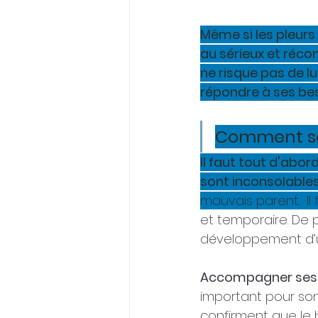
Même si les pleurs
au sérieux et récon
ne risque pas de l
répondre à ses bes
Comment sou
Il faut tout d'abor
sont inconsolables
mauvais parent.  Il
et temporaire. De 
développement d’u
Accompagner ses pl
important pour so
confirment que le b