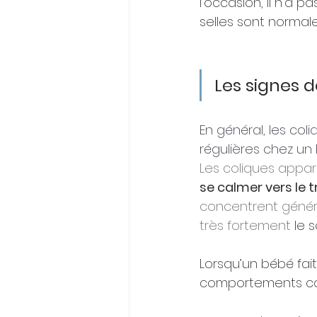
l'occasion, il n'a pas
selles sont normale
Les signes d
En général, les co
régulières chez un
Les coliques appar
se calmer vers le 
concentrent généra
très fortement 
le 
Lorsqu’un bébé fai
comportements cara