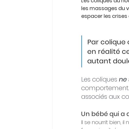
Les coliques du nou
les massages du ve
espacer les crises
Par colique 
en réalité
 c
autant doul
Les coliques 
ne
comportement. L
associés aux col
Un bébé qui a 
Il se nourrit bien, 