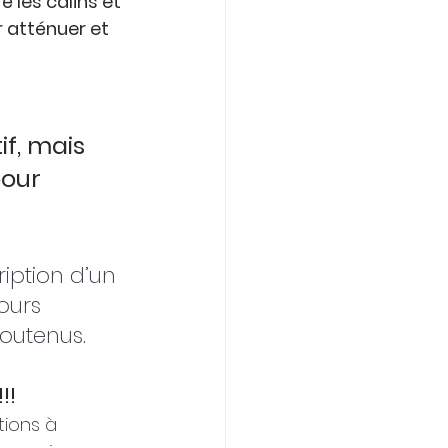
 les câlins et 
 atténuer et 
f, mais 
pour 
ription d’un 
ours 
soutenus.
!!
tions à 