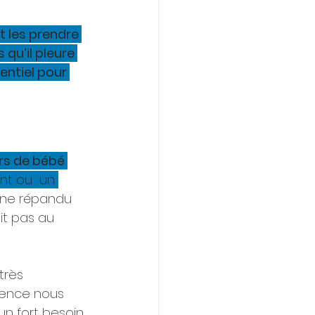
t les prendre 
qu’il pleure 
entiel pour 
urs de bébé 
nt ou  un 
ène répandu 
it pas au 
très 
ience nous 
un fort besoin 