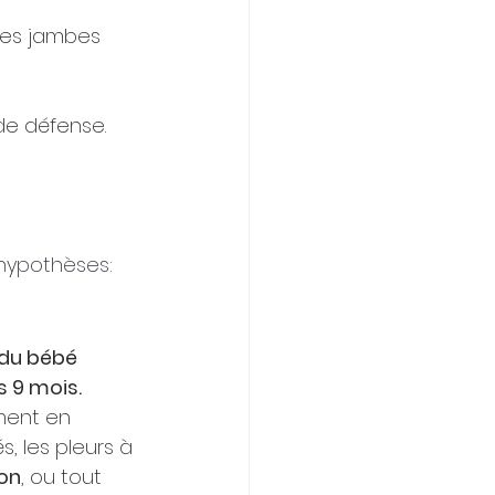
 les jambes 
 de défense.
 hypothèses:
du bébé 
s 9 mois.
ment en 
, les pleurs à 
ion
, ou tout 