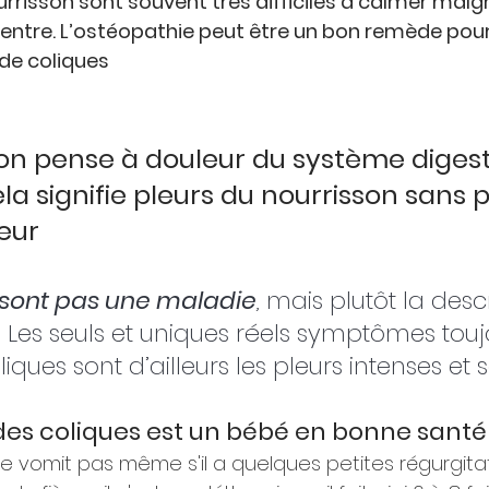
rrisson sont souvent très difficiles à calmer malgré
ntre. L’ostéopathie peut être un bon remède pour
 de coliques
on pense à douleur du système digesti
ela signifie pleurs du nourrisson sans 
eur 
 sont pas une maladie
,
 mais plutôt la desc
es seuls et uniques réels symptômes touj
iques sont d’ailleurs les pleurs intenses et 
des coliques est un bébé en bonne santé!
il ne vomit pas même s'il a quelques petites régurgita