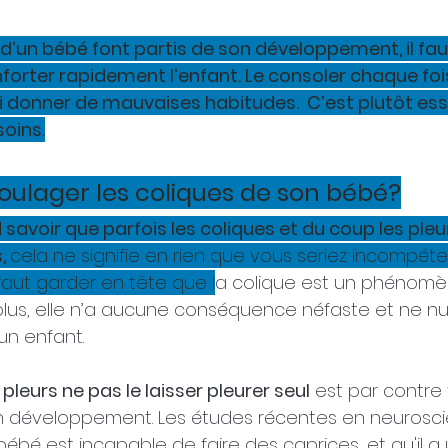
 d’un bébé font partis de son développement, il fau
forter rapidement l’enfant. Le consoler chaque fois 
ui donner de mauvaises habitudes.  C’est plutôt ess
oins.
lager les coliques de son bébé?
d savoir que parfois les coliques et du coup les ple
, 
cela ne signifie en rien que vous seriez incompéte
 faut garder en tête que l
a colique est un phénom
plus, elle n’a aucune conséquence néfaste et ne nu
n enfant.  
eurs ne pas le laisser pleurer seul
 est par contre 
n développement. Les études récentes en neurosc
ébé est incapable de faire des caprices, et qu'il a 