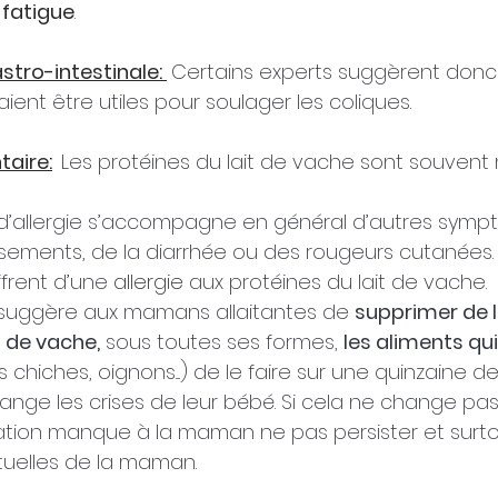
 fatigue
.
tro-intestinale: 
Certains experts suggèrent donc 
ient être utiles pour soulager les coliques.
taire:
Les protéines du lait de vache sont souvent
 d’allergie s’accompagne en général d’autres symp
ments, de la diarrhée ou des rougeurs cutanées.  
frent d’une 
allergie 
aux protéines du lait de vache.
 suggère aux mamans allaitantes de 
supprimer de l
t de vache,
 sous toutes ses formes, 
les aliments qu
s chiches, oignons....) de le faire sur une quinzaine de
ange les crises de leur bébé. Si cela ne change pas
tion manque à la maman ne pas persister et surtout
tuelles de la maman.