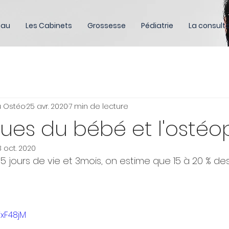
eau
Les Cabinets
Grossesse
Pédiatrie
La consulta
u Ostéo
25 avr. 2020
7 min de lecture
ques du bébé et l'ostéo
8 oct. 2020
15 jours de vie et 3mois, on estime que 15 à 20 % de
jxF48jM