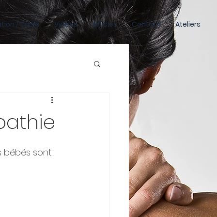
tion / Tarifs
Vidéos
Articles
Contact
Ateliers
pathie
s bébés sont 